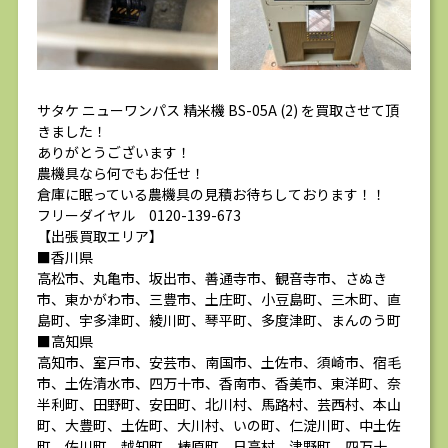
サタケ ニューワンパス 精米機 BS-05A (2) を買取させて頂
きました！
ありがとうございます！
農機具なら何でもお任せ！
倉庫に眠っている農機具の見積お待ちしております！！
フリーダイヤル 0120-139-673
【出張買取エリア】
■香川県
高松市、丸亀市、坂出市、善通寺市、観音寺市、さぬき
市、東かがわ市、三豊市、土庄町、小豆島町、三木町、直
島町、宇多津町、綾川町、琴平町、多度津町、まんのう町
■高知県
高知市、室戸市、安芸市、南国市、土佐市、須崎市、宿毛
市、土佐清水市、四万十市、香南市、香美市、東洋町、奈
半利町、田野町、安田町、北川村、馬路村、芸西村、本山
町、大豊町、土佐町、大川村、いの町、仁淀川町、中土佐
町、佐川町、越知町、梼原町、日高村、津野町、四万十