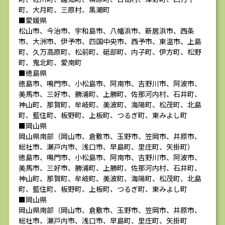
町、大月町、三原村、黒潮町
■愛媛県
松山市、今治市、宇和島市、八幡浜市、新居浜市、西条
市、大洲市、伊予市、四国中央市、西予市、東温市、上島
町、久万高原町、松前町、砥部町、内子町、伊方町、松野
町、鬼北町、愛南町
■徳島県
徳島市、鳴門市、小松島市、阿南市、吉野川市、阿波市、
美馬市、三好市、勝浦町、上勝町、佐那河内村、石井町、
神山町、那賀町、牟岐町、美波町、海陽町、松茂町、北島
町、藍住町、板野町、上板町、つるぎ町、東みよし町
■岡山県
岡山県南部（岡山市、倉敷市、玉野市、笠岡市、井原市、
総社市、瀬戸内市、浅口市、早島町、里庄町、矢掛町）
徳島市、鳴門市、小松島市、阿南市、吉野川市、阿波市、
美馬市、三好市、勝浦町、上勝町、佐那河内村、石井町、
神山町、那賀町、牟岐町、美波町、海陽町、松茂町、北島
町、藍住町、板野町、上板町、つるぎ町、東みよし町
■岡山県
岡山県南部（岡山市、倉敷市、玉野市、笠岡市、井原市、
総社市、瀬戸内市、浅口市、早島町、里庄町、矢掛町