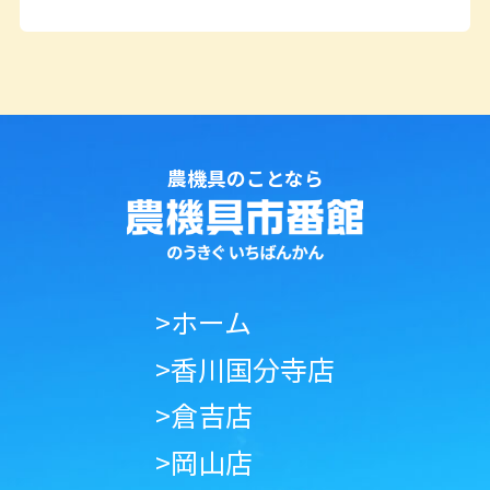
農機具のことなら
>ホーム
>香川国分寺店
>倉吉店
>岡山店