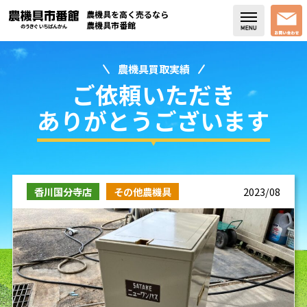
農機具を高く売るなら
農機具市番館
農機具買取実績
店舗紹介
ご依頼いただき
買取実績
ありがとうございます
コラム・スタッフブログ
取り扱い商品
香川国分寺店
その他農機具
2023/08
販売中の農機具
よく頂く質問
お問い合わせ