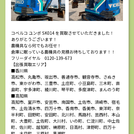
コベルコ ユンボ SK014 を買取させていただきました！
ありがとうございます！
農機具なら何でもお任せ！
倉庫に眠っている農機具の見積お待ちしております！！
フリーダイヤル 0120-139-673
【出張買取エリア】
■香川県
高松市、丸亀市、坂出市、善通寺市、観音寺市、さぬき
市、東かがわ市、三豊市、土庄町、小豆島町、三木町、直
島町、宇多津町、綾川町、琴平町、多度津町、まんのう町
■高知県
高知市、室戸市、安芸市、南国市、土佐市、須崎市、宿毛
市、土佐清水市、四万十市、香南市、香美市、東洋町、奈
半利町、田野町、安田町、北川村、馬路村、芸西村、本山
町、大豊町、土佐町、大川村、いの町、仁淀川町、中土佐
町、佐川町、越知町、梼原町、日高村、津野町、四万十
町、大月町、三原村、黒潮町