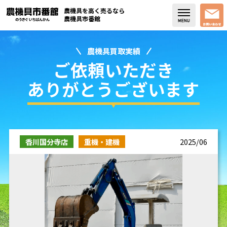
農機具を高く売るなら
農機具市番館
農機具買取実績
店舗紹介
ご依頼いただき
買取実績
ありがとうございます
コラム・スタッフブログ
取り扱い商品
香川国分寺店
重機・建機
2025/06
販売中の農機具
よく頂く質問
お問い合わせ