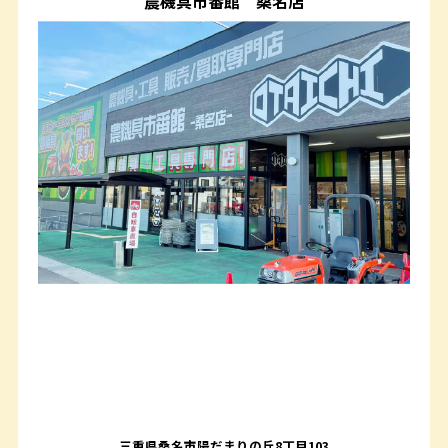
農機具市番館
桑名店
三重県桑名市陽だまりの丘8丁目103