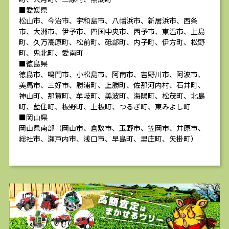
■愛媛県
松山市、今治市、宇和島市、八幡浜市、新居浜市、西条
市、大洲市、伊予市、四国中央市、西予市、東温市、上島
町、久万高原町、松前町、砥部町、内子町、伊方町、松野
町、鬼北町、愛南町
■徳島県
徳島市、鳴門市、小松島市、阿南市、吉野川市、阿波市、
美馬市、三好市、勝浦町、上勝町、佐那河内村、石井町、
神山町、那賀町、牟岐町、美波町、海陽町、松茂町、北島
町、藍住町、板野町、上板町、つるぎ町、東みよし町
■岡山県
岡山県南部（岡山市、倉敷市、玉野市、笠岡市、井原市、
総社市、瀬戸内市、浅口市、早島町、里庄町、矢掛町）