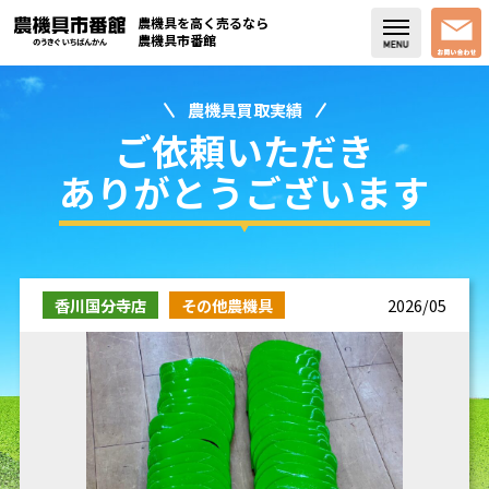
農機具を高く売るなら
農機具市番館
農機具買取実績
店舗紹介
ご依頼いただき
買取実績
ありがとうございます
コラム・スタッフブログ
取り扱い商品
香川国分寺店
その他農機具
2026/05
販売中の農機具
よく頂く質問
お問い合わせ