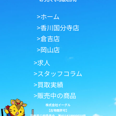
>ホーム
>香川国分寺店
>倉吉店
>岡山店
>求人
>スタッフコラム
>買取実績
>販売中の商品
株式会社イーグル
【古物商許可】
兵庫県公安委員会 第631619900030号