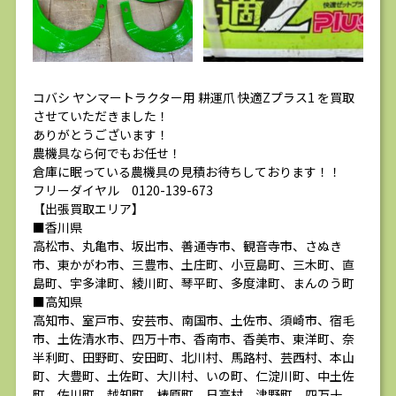
コバシ ヤンマートラクター用 耕運爪 快適Zプラス1 を買取
させていただきました！
ありがとうございます！
農機具なら何でもお任せ！
倉庫に眠っている農機具の見積お待ちしております！！
フリーダイヤル 0120-139-673
【出張買取エリア】
■香川県
高松市、丸亀市、坂出市、善通寺市、観音寺市、さぬき
市、東かがわ市、三豊市、土庄町、小豆島町、三木町、直
島町、宇多津町、綾川町、琴平町、多度津町、まんのう町
■高知県
高知市、室戸市、安芸市、南国市、土佐市、須崎市、宿毛
市、土佐清水市、四万十市、香南市、香美市、東洋町、奈
半利町、田野町、安田町、北川村、馬路村、芸西村、本山
町、大豊町、土佐町、大川村、いの町、仁淀川町、中土佐
町、佐川町、越知町、梼原町、日高村、津野町、四万十