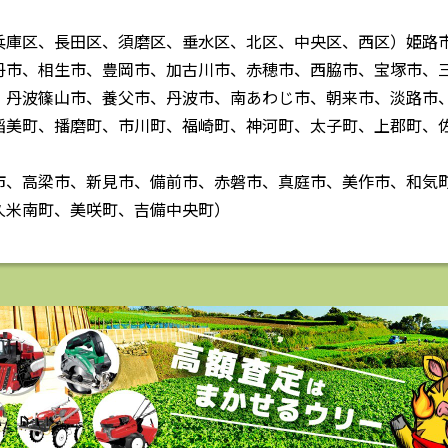
兵庫区、長田区、須磨区、垂水区、北区、中央区、西区）姫路
丹市、相生市、豊岡市、加古川市、赤穂市、西脇市、宝塚市、
、丹波篠山市、養父市、丹波市、南あわじ市、朝来市、淡路市
稲美町、播磨町、市川町、福崎町、神河町、太子町、上郡町、
市、高梁市、新見市、備前市、赤磐市、真庭市、美作市、和気
久米南町、美咲町、吉備中央町）