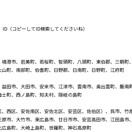
 ID（コピーしてID検索してくださいね）
、境港市、岩美町、若桜町、智頭町、八頭町、東伯郡、三朝町
大山町、南部町、伯耆町、日野郡、日南町、日野町、江府町
、益田市、大田市、安来市、江津市、雲南市、奥出雲町、飯南
海士町、西ノ島町、知夫村、隠岐の島町
区、西区、安佐南区、安佐北区、安芸区、佐伯区）、呉市、竹
庄原市、大竹市、東広島市、廿日市市、安芸高田市、江田島市
北広島町、大崎上島町、世羅町、神石高原町