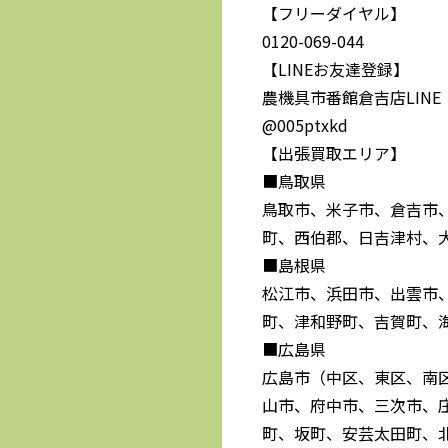
【フリーダイヤル】
0120-069-044
【LINEお友達登録】
農機具市番館倉吉店LINE
@005ptxkd
【出張買取エリア】
■鳥取県
鳥取市、米子市、倉吉市
町、西伯郡、日吉津村、
■島根県
松江市、浜田市、出雲市
町、津和野町、吉賀町、
■広島県
広島市（中区、東区、南
山市、府中市、三次市、
町、坂町、安芸太田町、