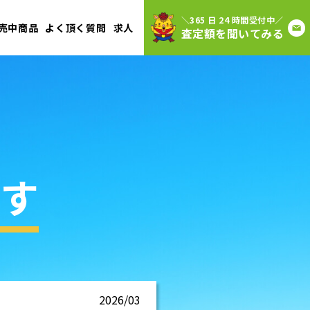
＼365 日 24 時間受付中／
売中商品
よく頂く質問
求人
査定額を聞いてみる
す
2026/03