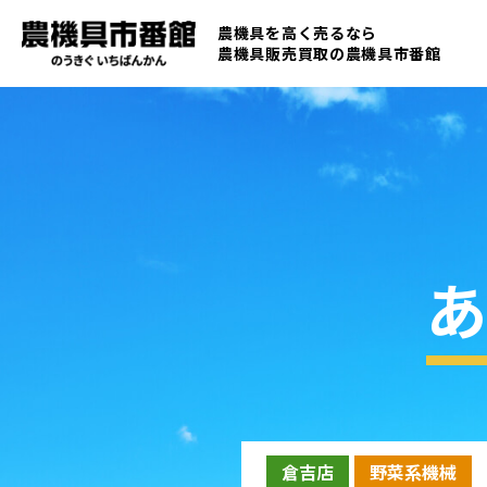
農機具を高く売るなら
農機具販売買取の
農機具市番館
あ
倉吉店
野菜系機械