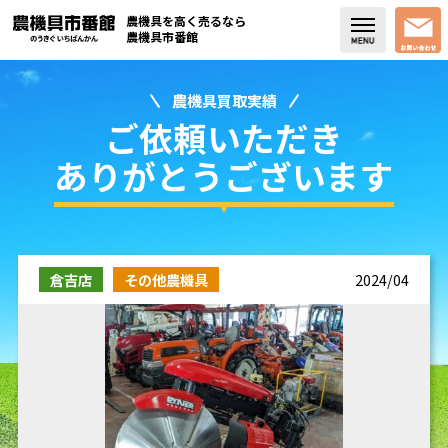
農機具を高く売るなら
農機具市番館
農機具買取実績
店舗紹介
ご依頼いただき
買取実績
ありがとうございます
コラム・スタッフブログ
取り扱い商品
倉吉店
その他農機具
2024/04
販売中の農機具
よく頂く質問
お問い合わせ