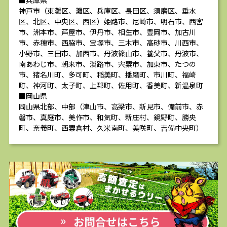
■兵庫県
神戸市（東灘区、灘区、兵庫区、長田区、須磨区、垂水
区、北区、中央区、西区）姫路市、尼崎市、明石市、西宮
市、洲本市、芦屋市、伊丹市、相生市、豊岡市、加古川
市、赤穂市、西脇市、宝塚市、三木市、高砂市、川西市、
小野市、三田市、加西市、丹波篠山市、養父市、丹波市、
南あわじ市、朝来市、淡路市、宍粟市、加東市、たつの
市、猪名川町、多可町、稲美町、播磨町、市川町、福崎
町、神河町、太子町、上郡町、佐用町、香美町、新温泉町
■岡山県
岡山県北部、中部（津山市、高梁市、新見市、備前市、赤
磐市、真庭市、美作市、和気町、新庄村、鏡野町、勝央
町、奈義町、西粟倉村、久米南町、美咲町、吉備中央町）