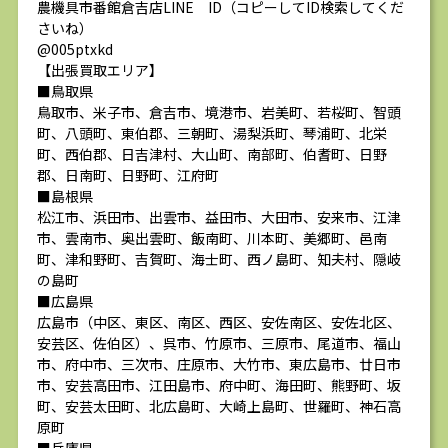
農機具市番館倉吉店LINE ID（コピーしてID検索してくだ
さいね）
@005ptxkd
【出張買取エリア】
■鳥取県
鳥取市、米子市、倉吉市、境港市、岩美町、若桜町、智頭
町、八頭町、東伯郡、三朝町、湯梨浜町、琴浦町、北栄
町、西伯郡、日吉津村、大山町、南部町、伯耆町、日野
郡、日南町、日野町、江府町
■島根県
松江市、浜田市、出雲市、益田市、大田市、安来市、江津
市、雲南市、奥出雲町、飯南町、川本町、美郷町、邑南
町、津和野町、吉賀町、海士町、西ノ島町、知夫村、隠岐
の島町
■広島県
広島市（中区、東区、南区、西区、安佐南区、安佐北区、
安芸区、佐伯区）、呉市、竹原市、三原市、尾道市、福山
市、府中市、三次市、庄原市、大竹市、東広島市、廿日市
市、安芸高田市、江田島市、府中町、海田町、熊野町、坂
町、安芸太田町、北広島町、大崎上島町、世羅町、神石高
原町