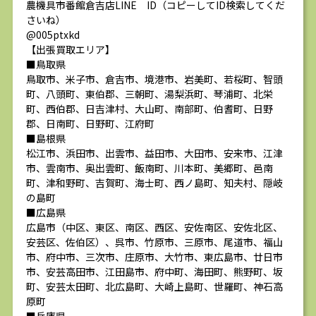
農機具市番館倉吉店LINE ID（コピーしてID検索してくだ
さいね）
@005ptxkd
【出張買取エリア】
■鳥取県
鳥取市、米子市、倉吉市、境港市、岩美町、若桜町、智頭
町、八頭町、東伯郡、三朝町、湯梨浜町、琴浦町、北栄
町、西伯郡、日吉津村、大山町、南部町、伯耆町、日野
郡、日南町、日野町、江府町
■島根県
松江市、浜田市、出雲市、益田市、大田市、安来市、江津
市、雲南市、奥出雲町、飯南町、川本町、美郷町、邑南
町、津和野町、吉賀町、海士町、西ノ島町、知夫村、隠岐
の島町
■広島県
広島市（中区、東区、南区、西区、安佐南区、安佐北区、
安芸区、佐伯区）、呉市、竹原市、三原市、尾道市、福山
市、府中市、三次市、庄原市、大竹市、東広島市、廿日市
市、安芸高田市、江田島市、府中町、海田町、熊野町、坂
町、安芸太田町、北広島町、大崎上島町、世羅町、神石高
原町