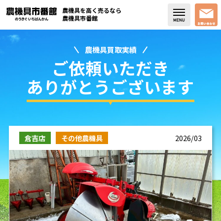
農機具を高く売るなら
農機具市番館
農機具買取実績
店舗紹介
ご依頼いただき
買取実績
ありがとうございます
コラム・スタッフブログ
取り扱い商品
倉吉店
その他農機具
2026/03
販売中の農機具
よく頂く質問
お問い合わせ