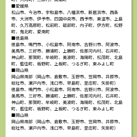
■愛媛県
松山市、今治市、宇和島市、八幡浜市、新居浜市、西条
市、大洲市、伊予市、四国中央市、西予市、東温市、上島
町、久万高原町、松前町、砥部町、内子町、伊方町、松野
町、鬼北町、愛南町
■徳島県
徳島市、鳴門市、小松島市、阿南市、吉野川市、阿波市、
美馬市、三好市、勝浦町、上勝町、佐那河内村、石井町、
神山町、那賀町、牟岐町、美波町、海陽町、松茂町、北島
町、藍住町、板野町、上板町、つるぎ町、東みよし町
■岡山県
岡山県南部（岡山市、倉敷市、玉野市、笠岡市、井原市、
総社市、瀬戸内市、浅口市、早島町、里庄町、矢掛町）
徳島市、鳴門市、小松島市、阿南市、吉野川市、阿波市、
美馬市、三好市、勝浦町、上勝町、佐那河内村、石井町、
神山町、那賀町、牟岐町、美波町、海陽町、松茂町、北島
町、藍住町、板野町、上板町、つるぎ町、東みよし町
■岡山県
岡山県南部（岡山市、倉敷市、玉野市、笠岡市、井原市、
総社市、瀬戸内市、浅口市、早島町、里庄町、矢掛町）