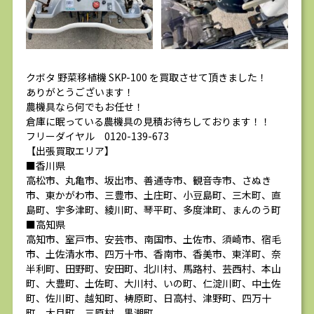
クボタ 野菜移植機 SKP-100 を買取させて頂きました！
ありがとうございます！
農機具なら何でもお任せ！
倉庫に眠っている農機具の見積お待ちしております！！
フリーダイヤル 0120-139-673
【出張買取エリア】
■香川県
高松市、丸亀市、坂出市、善通寺市、観音寺市、さぬき
市、東かがわ市、三豊市、土庄町、小豆島町、三木町、直
島町、宇多津町、綾川町、琴平町、多度津町、まんのう町
■高知県
高知市、室戸市、安芸市、南国市、土佐市、須崎市、宿毛
市、土佐清水市、四万十市、香南市、香美市、東洋町、奈
半利町、田野町、安田町、北川村、馬路村、芸西村、本山
町、大豊町、土佐町、大川村、いの町、仁淀川町、中土佐
町、佐川町、越知町、梼原町、日高村、津野町、四万十
町、大月町、三原村、黒潮町