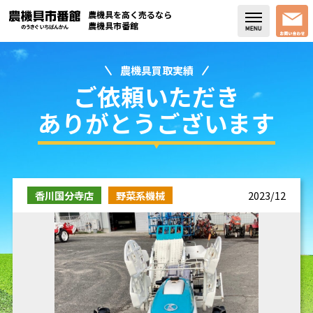
農機具を高く売るなら
農機具市番館
農機具買取実績
店舗紹介
ご依頼いただき
買取実績
ありがとうございます
コラム・スタッフブログ
取り扱い商品
香川国分寺店
野菜系機械
2023/12
販売中の農機具
よく頂く質問
お問い合わせ