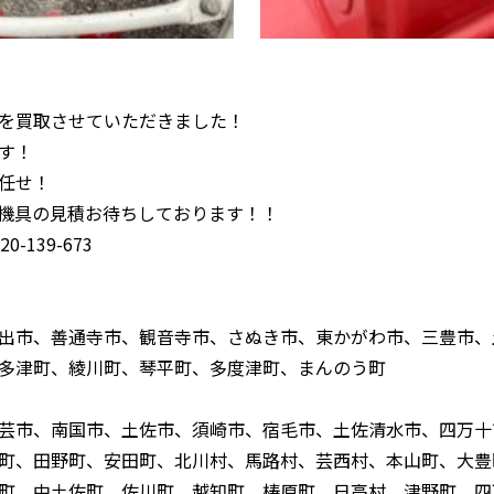
型 を買取させていただきました！
す！
任せ！
機具の見積お待ちしております！！
-139-673
出市、善通寺市、観音寺市、さぬき市、東かがわ市、三豊市、
多津町、綾川町、琴平町、多度津町、まんのう町
芸市、南国市、土佐市、須崎市、宿毛市、土佐清水市、四万十
町、田野町、安田町、北川村、馬路村、芸西村、本山町、大豊
町、中土佐町、佐川町、越知町、梼原町、日高村、津野町、四