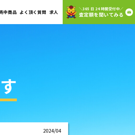
＼365 日 24 時間受付中／
売中商品
よく頂く質問
求人
査定額を聞いてみる
す
2024/04