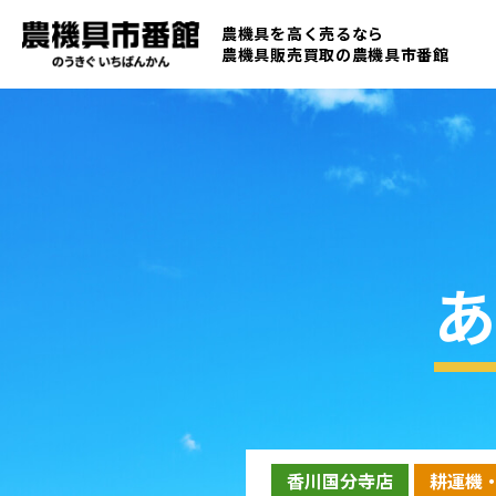
農機具を高く売るなら
農機具販売買取の
農機具市番館
あ
香川国分寺店
耕運機