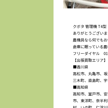
クボタ 管理機 T4
ありがとうございま
農機具なら何でもお
倉庫に眠っている農
フリーダイヤル 0120
【出張買取エリア】
■香川県
高松市、丸亀市、坂
三木町、直島町、宇
■高知県
高知市、室戸市、安
市、東洋町、奈半利
村、いの町、仁淀川