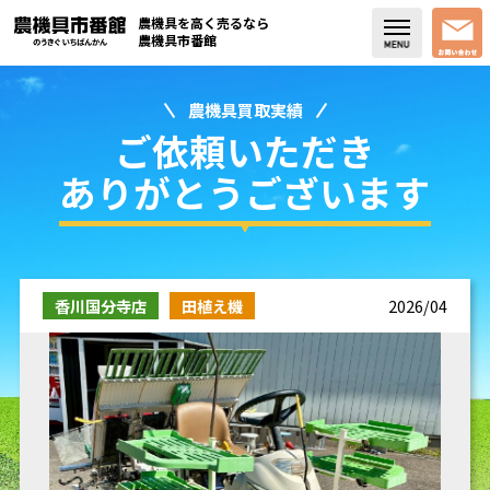
農機具を高く売るなら
農機具市番館
農機具買取実績
店舗紹介
ご依頼いただき
買取実績
ありがとうございます
コラム・スタッフブログ
取り扱い商品
香川国分寺店
田植え機
2026/04
販売中の農機具
よく頂く質問
お問い合わせ