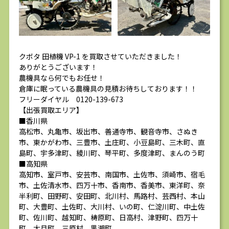
クボタ 田植機 VP-1 を買取させていただきました！
ありがとうございます！
農機具なら何でもお任せ！
倉庫に眠っている農機具の見積お待ちしております！！
フリーダイヤル 0120-139-673
【出張買取エリア】
■香川県
高松市、丸亀市、坂出市、善通寺市、観音寺市、さぬき
市、東かがわ市、三豊市、土庄町、小豆島町、三木町、直
島町、宇多津町、綾川町、琴平町、多度津町、まんのう町
■高知県
高知市、室戸市、安芸市、南国市、土佐市、須崎市、宿毛
市、土佐清水市、四万十市、香南市、香美市、東洋町、奈
半利町、田野町、安田町、北川村、馬路村、芸西村、本山
町、大豊町、土佐町、大川村、いの町、仁淀川町、中土佐
町、佐川町、越知町、梼原町、日高村、津野町、四万十
町、大月町、三原村、黒潮町