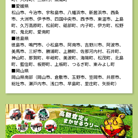
■愛媛県
松山市、今治市、宇和島市、八幡浜市、新居浜市、西条
市、大洲市、伊予市、四国中央市、西予市、東温市、上島
町、久万高原町、松前町、砥部町、内子町、伊方町、松野
町、鬼北町、愛南町
■徳島県
徳島市、鳴門市、小松島市、阿南市、吉野川市、阿波市、
美馬市、三好市、勝浦町、上勝町、佐那河内村、石井町、
神山町、那賀町、牟岐町、美波町、海陽町、松茂町、北島
町、藍住町、板野町、上板町、つるぎ町、東みよし町
■岡山県
岡山県南部（岡山市、倉敷市、玉野市、笠岡市、井原市、
総社市、瀬戸内市、浅口市、早島町、里庄町、矢掛町）