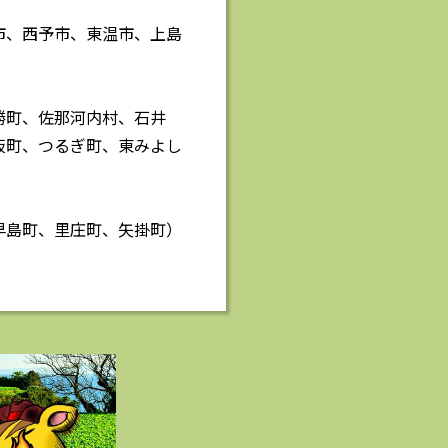
市、西予市、東温市、上島
勝町、佐那河内村、石井
板町、つるぎ町、東みよし
早島町、里庄町、矢掛町）