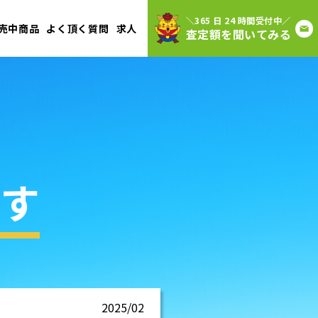
＼365 日 24 時間受付中／
売中商品
よく頂く質問
求人
査定額を聞いてみる
す
2025/02