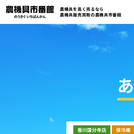
農機具を高く売るなら
農機具販売買取の
農機具市番館
あ
香川国分寺店
保冷庫