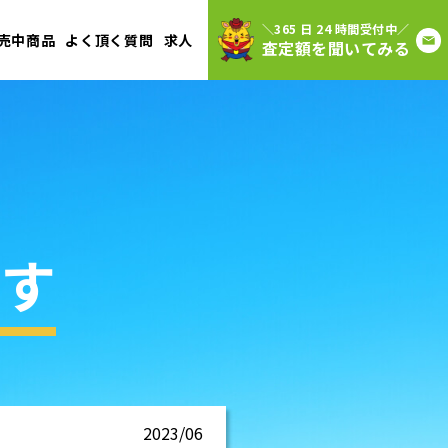
＼365 日 24 時間受付中／
売中商品
よく頂く質問
求人
査定額を聞いてみる
す
2023/06