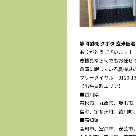
静岡製機 クボタ 玄米低温貯
ありがとうございます！
農機具なら何でもお任せ
倉庫に眠っている農機具
フリーダイヤル 0120-139
【出張買取エリア】
■香川県
高松市、丸亀市、坂出市
島町、宇多津町、綾川町
■高知県
高知市、室戸市、安芸市