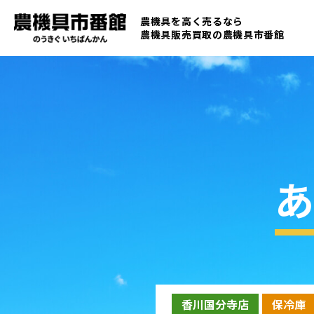
農機具を高く売るなら
農機具販売買取の
農機具市番館
あ
香川国分寺店
保冷庫