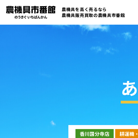
農機具を高く売るなら
農機具販売買取の
農機具市番館
あ
香川国分寺店
耕運機