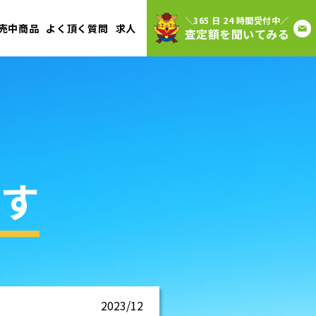
＼365 日 24 時間受付中／
売中商品
よく頂く質問
求人
査定額を聞いてみる
す
2023/12