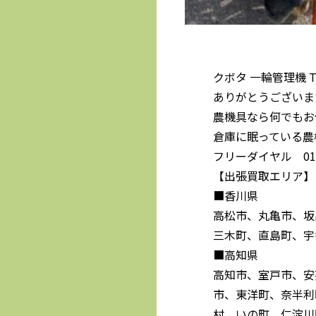
クボタ 一輪管理機 
ありがとうございま
農機具なら何でもお
倉庫に眠っている農
フリーダイヤル 0120
【出張買取エリア】
■香川県
高松市、丸亀市、坂
三木町、直島町、宇
■高知県
高知市、室戸市、安
市、東洋町、奈半利
村、いの町、仁淀川