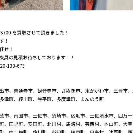
TS700 を買取させて頂きました！
す！
任せ！
機具の見積お待ちしております！！
-139-673
出市、善通寺市、観音寺市、さぬき市、東かがわ市、三豊市、
多津町、綾川町、琴平町、多度津町、まんのう町
芸市、南国市、土佐市、須崎市、宿毛市、土佐清水市、四万十
町、田野町、安田町、北川村、馬路村、芸西村、本山町、大豊
町、中土佐町、佐川町、越知町、梼原町、日高村、津野町、四