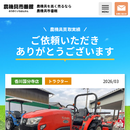
農機具を高く売るなら
農機具市番館
農機具買取実績
店舗紹介
ご依頼いただき
買取実績
ありがとうございます
コラム・スタッフブログ
取り扱い商品
香川国分寺店
トラクター
2026/03
販売中の農機具
よく頂く質問
お問い合わせ