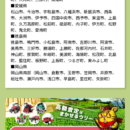
■愛媛県
松山市、今治市、宇和島市、八幡浜市、新居浜市、西条
市、大洲市、伊予市、四国中央市、西予市、東温市、上島
町、久万高原町、松前町、砥部町、内子町、伊方町、松野
町、鬼北町、愛南町
■徳島県
徳島市、鳴門市、小松島市、阿南市、吉野川市、阿波市、
美馬市、三好市、勝浦町、上勝町、佐那河内村、石井町、
神山町、那賀町、牟岐町、美波町、海陽町、松茂町、北島
町、藍住町、板野町、上板町、つるぎ町、東みよし町
■岡山県
岡山県南部（岡山市、倉敷市、玉野市、笠岡市、井原市、
総社市、瀬戸内市、浅口市、早島町、里庄町、矢掛町）