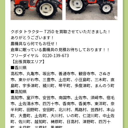
クボタ トラクター T25D を買取させていただきました！
ありがとうございます！
農機具なら何でもお任せ！
倉庫に眠っている農機具の見積お待ちしております！！
フリーダイヤル 0120-139-673
【出張買取エリア】
■香川県
高松市、丸亀市、坂出市、善通寺市、観音寺市、さぬき
市、東かがわ市、三豊市、土庄町、小豆島町、三木町、直
島町、宇多津町、綾川町、琴平町、多度津町、まんのう町
■高知県
高知市、室戸市、安芸市、南国市、土佐市、須崎市、宿毛
市、土佐清水市、四万十市、香南市、香美市、東洋町、奈
半利町、田野町、安田町、北川村、馬路村、芸西村、本山
町、大豊町、土佐町、大川村、いの町、仁淀川町、中土佐
町、佐川町、越知町、梼原町、日高村、津野町、四万十
町、大月町、三原村、黒潮町