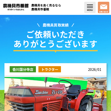
農機具を高く売るなら
農機具市番館
農機具買取実績
店舗紹介
ご依頼いただき
買取実績
ありがとうございます
コラム・スタッフブログ
取り扱い商品
香川国分寺店
トラクター
2026/01
販売中の農機具
よく頂く質問
お問い合わせ