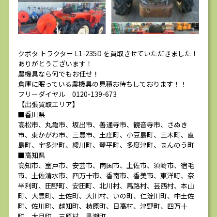
クボタ トラクター L1-235D を買取させていただきました！
ありがとうございます！
農機具なら何でもお任せ！
倉庫に眠っている農機具の見積お待ちしております！！
フリーダイヤル 0120-139-673
【出張買取エリア】
■香川県
高松市、丸亀市、坂出市、善通寺市、観音寺市、さぬき
市、東かがわ市、三豊市、土庄町、小豆島町、三木町、直
島町、宇多津町、綾川町、琴平町、多度津町、まんのう町
■高知県
高知市、室戸市、安芸市、南国市、土佐市、須崎市、宿毛
市、土佐清水市、四万十市、香南市、香美市、東洋町、奈
半利町、田野町、安田町、北川村、馬路村、芸西村、本山
町、大豊町、土佐町、大川村、いの町、仁淀川町、中土佐
町、佐川町、越知町、梼原町、日高村、津野町、四万十
町、大月町、三原村、黒潮町