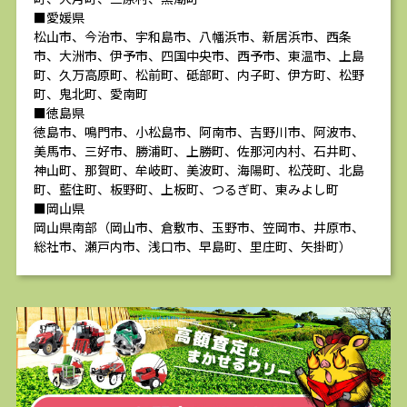
■愛媛県
松山市、今治市、宇和島市、八幡浜市、新居浜市、西条
市、大洲市、伊予市、四国中央市、西予市、東温市、上島
町、久万高原町、松前町、砥部町、内子町、伊方町、松野
町、鬼北町、愛南町
■徳島県
徳島市、鳴門市、小松島市、阿南市、吉野川市、阿波市、
美馬市、三好市、勝浦町、上勝町、佐那河内村、石井町、
神山町、那賀町、牟岐町、美波町、海陽町、松茂町、北島
町、藍住町、板野町、上板町、つるぎ町、東みよし町
■岡山県
岡山県南部（岡山市、倉敷市、玉野市、笠岡市、井原市、
総社市、瀬戸内市、浅口市、早島町、里庄町、矢掛町）