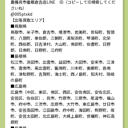
農機具市番館倉吉店LINE ID（コピーしてID検索してくだ
さいね）
@005ptxkd
【出張買取エリア】
■鳥取県
鳥取市、米子市、倉吉市、境港市、岩美町、若桜町、智頭
町、八頭町、東伯郡、三朝町、湯梨浜町、琴浦町、北栄
町、西伯郡、日吉津村、大山町、南部町、伯耆町、日野
郡、日南町、日野町、江府町
■島根県
松江市、浜田市、出雲市、益田市、大田市、安来市、江津
市、雲南市、奥出雲町、飯南町、川本町、美郷町、邑南
町、津和野町、吉賀町、海士町、西ノ島町、知夫村、隠岐
の島町
■広島県
広島市（中区、東区、南区、西区、安佐南区、安佐北区、
安芸区、佐伯区）、呉市、竹原市、三原市、尾道市、福山
市、府中市、三次市、庄原市、大竹市、東広島市、廿日市
市、安芸高田市、江田島市、府中町、海田町、熊野町、坂
町、安芸太田町、北広島町、大崎上島町、世羅町、神石高
原町