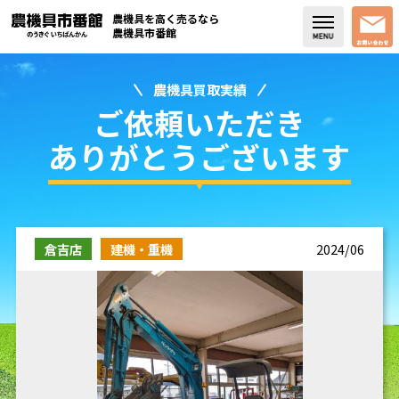
農機具を高く売るなら
農機具市番館
農機具買取実績
店舗紹介
ご依頼いただき
買取実績
ありがとうございます
コラム・スタッフブログ
取り扱い商品
倉吉店
建機・重機
2024/06
販売中の農機具
よく頂く質問
お問い合わせ