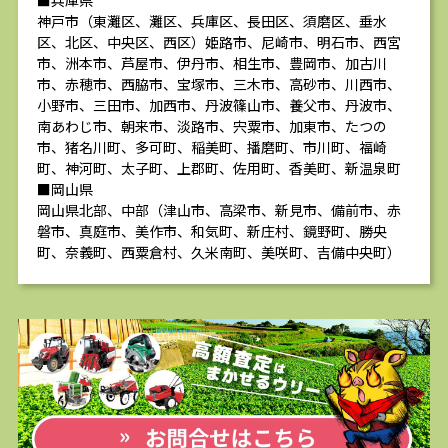
■兵庫県
神戸市（東灘区、灘区、兵庫区、長田区、須磨区、垂水
区、北区、中央区、西区）姫路市、尼崎市、明石市、西宮
市、洲本市、芦屋市、伊丹市、相生市、豊岡市、加古川
市、赤穂市、西脇市、宝塚市、三木市、高砂市、川西市、
小野市、三田市、加西市、丹波篠山市、養父市、丹波市、
南あわじ市、朝来市、淡路市、宍粟市、加東市、たつの
市、猪名川町、多可町、稲美町、播磨町、市川町、福崎
町、神河町、太子町、上郡町、佐用町、香美町、新温泉町
■岡山県
岡山県北部、中部（津山市、高梁市、新見市、備前市、赤
磐市、真庭市、美作市、和気町、新庄村、鏡野町、勝央
町、奈義町、西粟倉村、久米南町、美咲町、吉備中央町）