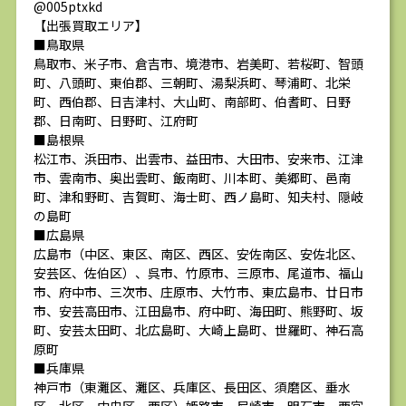
@005ptxkd
【出張買取エリア】
■鳥取県
鳥取市、米子市、倉吉市、境港市、岩美町、若桜町、智頭
町、八頭町、東伯郡、三朝町、湯梨浜町、琴浦町、北栄
町、西伯郡、日吉津村、大山町、南部町、伯耆町、日野
郡、日南町、日野町、江府町
■島根県
松江市、浜田市、出雲市、益田市、大田市、安来市、江津
市、雲南市、奥出雲町、飯南町、川本町、美郷町、邑南
町、津和野町、吉賀町、海士町、西ノ島町、知夫村、隠岐
の島町
■広島県
広島市（中区、東区、南区、西区、安佐南区、安佐北区、
安芸区、佐伯区）、呉市、竹原市、三原市、尾道市、福山
市、府中市、三次市、庄原市、大竹市、東広島市、廿日市
市、安芸高田市、江田島市、府中町、海田町、熊野町、坂
町、安芸太田町、北広島町、大崎上島町、世羅町、神石高
原町
■兵庫県
神戸市（東灘区、灘区、兵庫区、長田区、須磨区、垂水