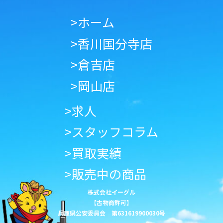
>ホーム
>香川国分寺店
>倉吉店
>岡山店
>求人
>スタッフコラム
>買取実績
>販売中の商品
株式会社イーグル
【古物商許可】
兵庫県公安委員会 第631619900030号