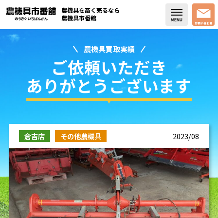
農機具を高く売るなら
農機具市番館
農機具買取実績
店舗紹介
ご依頼いただき
買取実績
ありがとうございます
コラム・スタッフブログ
取り扱い商品
倉吉店
その他農機具
2023/08
販売中の農機具
よく頂く質問
お問い合わせ