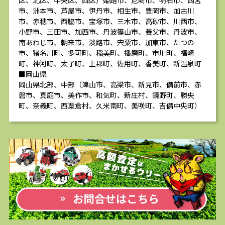
区、北区、中央区、西区）姫路市、尼崎市、明石市、西宮
市、洲本市、芦屋市、伊丹市、相生市、豊岡市、加古川
市、赤穂市、西脇市、宝塚市、三木市、高砂市、川西市、
小野市、三田市、加西市、丹波篠山市、養父市、丹波市、
南あわじ市、朝来市、淡路市、宍粟市、加東市、たつの
市、猪名川町、多可町、稲美町、播磨町、市川町、福崎
町、神河町、太子町、上郡町、佐用町、香美町、新温泉町
■岡山県
岡山県北部、中部（津山市、高梁市、新見市、備前市、赤
磐市、真庭市、美作市、和気町、新庄村、鏡野町、勝央
町、奈義町、西粟倉村、久米南町、美咲町、吉備中央町）