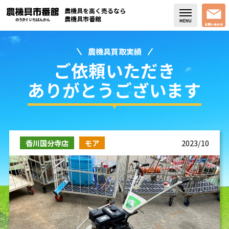
農機具を高く売るなら
農機具市番館
農機具買取実績
店舗紹介
ご依頼いただき
買取実績
ありがとうございます
コラム・スタッフブログ
取り扱い商品
香川国分寺店
モア
2023/10
販売中の農機具
よく頂く質問
お問い合わせ