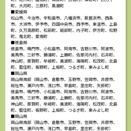
町、大月町、三原村、黒潮町
■愛媛県
松山市、今治市、宇和島市、八幡浜市、新居浜市、西条
市、大洲市、伊予市、四国中央市、西予市、東温市、上島
町、久万高原町、松前町、砥部町、内子町、伊方町、松野
町、鬼北町、愛南町
■徳島県
徳島市、鳴門市、小松島市、阿南市、吉野川市、阿波市、
美馬市、三好市、勝浦町、上勝町、佐那河内村、石井町、
神山町、那賀町、牟岐町、美波町、海陽町、松茂町、北島
町、藍住町、板野町、上板町、つるぎ町、東みよし町
■岡山県
岡山県南部（岡山市、倉敷市、玉野市、笠岡市、井原市、
総社市、瀬戸内市、浅口市、早島町、里庄町、矢掛町）
徳島市、鳴門市、小松島市、阿南市、吉野川市、阿波市、
美馬市、三好市、勝浦町、上勝町、佐那河内村、石井町、
神山町、那賀町、牟岐町、美波町、海陽町、松茂町、北島
町、藍住町、板野町、上板町、つるぎ町、東みよし町
■岡山県
岡山県南部（岡山市、倉敷市、玉野市、笠岡市、井原市、
総社市、瀬戸内市、浅口市、早島町、里庄町、矢掛町）