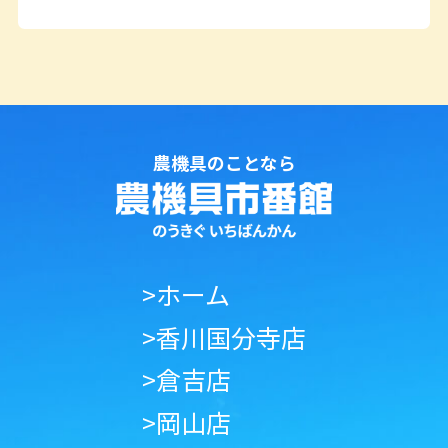
農機具のことなら
>ホーム
>香川国分寺店
>倉吉店
>岡山店