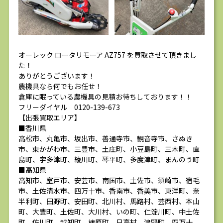
オーレック ロータリモーア AZ757 を買取させて頂きまし
た！
ありがとうございます！
農機具なら何でもお任せ！
倉庫に眠っている農機具の見積お待ちしております！！
フリーダイヤル 0120-139-673
【出張買取エリア】
■香川県
高松市、丸亀市、坂出市、善通寺市、観音寺市、さぬき
市、東かがわ市、三豊市、土庄町、小豆島町、三木町、直
島町、宇多津町、綾川町、琴平町、多度津町、まんのう町
■高知県
高知市、室戸市、安芸市、南国市、土佐市、須崎市、宿毛
市、土佐清水市、四万十市、香南市、香美市、東洋町、奈
半利町、田野町、安田町、北川村、馬路村、芸西村、本山
町、大豊町、土佐町、大川村、いの町、仁淀川町、中土佐
町、佐川町、越知町、梼原町、日高村、津野町、四万十