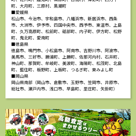
町、大月町、三原村、黒潮町
■愛媛県
松山市、今治市、宇和島市、八幡浜市、新居浜市、西条
市、大洲市、伊予市、四国中央市、西予市、東温市、上島
町、久万高原町、松前町、砥部町、内子町、伊方町、松野
町、鬼北町、愛南町
■徳島県
徳島市、鳴門市、小松島市、阿南市、吉野川市、阿波市、
美馬市、三好市、勝浦町、上勝町、佐那河内村、石井町、
神山町、那賀町、牟岐町、美波町、海陽町、松茂町、北島
町、藍住町、板野町、上板町、つるぎ町、東みよし町
■岡山県
岡山県南部（岡山市、倉敷市、玉野市、笠岡市、井原市、
総社市、瀬戸内市、浅口市、早島町、里庄町、矢掛町）