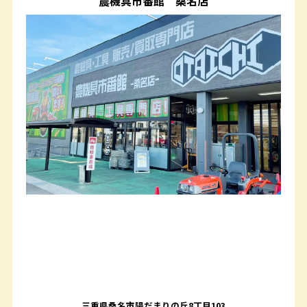
農機具市番館
桑名店
三重県桑名市陽だまりの丘8丁目103