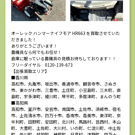
オーレック ハンマーナイフモア HR663 を買取させていた
だきました！
ありがとうございます！
農機具なら何でもお任せ！
倉庫に眠っている農機具の見積お待ちしております！！
フリーダイヤル 0120-139-673
【出張買取エリア】
■香川県
高松市、丸亀市、坂出市、善通寺市、観音寺市、さぬき
市、東かがわ市、三豊市、土庄町、小豆島町、三木町、直
島町、宇多津町、綾川町、琴平町、多度津町、まんのう町
■高知県
高知市、室戸市、安芸市、南国市、土佐市、須崎市、宿毛
市、土佐清水市、四万十市、香南市、香美市、東洋町、奈
半利町、田野町、安田町、北川村、馬路村、芸西村、本山
町、大豊町、土佐町、大川村、いの町、仁淀川町、中土佐
町、佐川町、越知町、梼原町、日高村、津野町、四万十