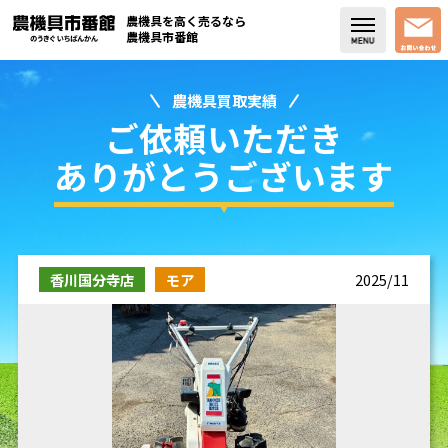
農機具を高く売るなら
農機具市番館
農機具買取実績
店舗紹介
ご依頼いただき
買取実績
ありがとうございます
コラム・スタッフブログ
取り扱い商品
香川国分寺店
モア
2025/11
販売中の農機具
よく頂く質問
お問い合わせ