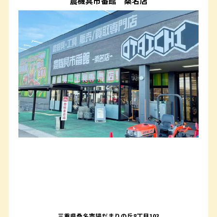
農機具市番館
桑名店
三重県桑名市陽だまりの丘8丁目103