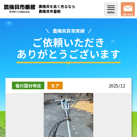
農機具を高く売るなら
農機具市番館
農機具買取実績
店舗紹介
ご依頼いただき
買取実績
ありがとうございます
コラム・スタッフブログ
取り扱い商品
香川国分寺店
モア
2025/12
販売中の農機具
よく頂く質問
お問い合わせ