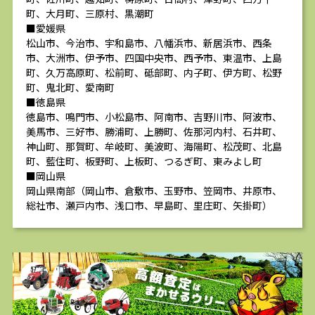
町、大月町、三原村、黒潮町
■愛媛県
松山市、今治市、宇和島市、八幡浜市、新居浜市、西条
市、大洲市、伊予市、四国中央市、西予市、東温市、上島
町、久万高原町、松前町、砥部町、内子町、伊方町、松野
町、鬼北町、愛南町
■徳島県
徳島市、鳴門市、小松島市、阿南市、吉野川市、阿波市、
美馬市、三好市、勝浦町、上勝町、佐那河内村、石井町、
神山町、那賀町、牟岐町、美波町、海陽町、松茂町、北島
町、藍住町、板野町、上板町、つるぎ町、東みよし町
■岡山県
岡山県南部（岡山市、倉敷市、玉野市、笠岡市、井原市、
総社市、瀬戸内市、浅口市、早島町、里庄町、矢掛町）