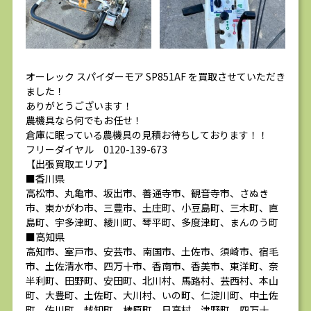
オーレック スパイダーモア SP851AF を買取させていただき
ました！
ありがとうございます！
農機具なら何でもお任せ！
倉庫に眠っている農機具の見積お待ちしております！！
フリーダイヤル 0120-139-673
【出張買取エリア】
■香川県
高松市、丸亀市、坂出市、善通寺市、観音寺市、さぬき
市、東かがわ市、三豊市、土庄町、小豆島町、三木町、直
島町、宇多津町、綾川町、琴平町、多度津町、まんのう町
■高知県
高知市、室戸市、安芸市、南国市、土佐市、須崎市、宿毛
市、土佐清水市、四万十市、香南市、香美市、東洋町、奈
半利町、田野町、安田町、北川村、馬路村、芸西村、本山
町、大豊町、土佐町、大川村、いの町、仁淀川町、中土佐
町、佐川町、越知町、梼原町、日高村、津野町、四万十