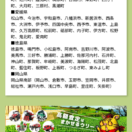
町、大月町、三原村、黒潮町
■愛媛県
松山市、今治市、宇和島市、八幡浜市、新居浜市、西条
市、大洲市、伊予市、四国中央市、西予市、東温市、上島
町、久万高原町、松前町、砥部町、内子町、伊方町、松野
町、鬼北町、愛南町
■徳島県
徳島市、鳴門市、小松島市、阿南市、吉野川市、阿波市、
美馬市、三好市、勝浦町、上勝町、佐那河内村、石井町、
神山町、那賀町、牟岐町、美波町、海陽町、松茂町、北島
町、藍住町、板野町、上板町、つるぎ町、東みよし町
■岡山県
岡山県南部（岡山市、倉敷市、玉野市、笠岡市、井原市、
総社市、瀬戸内市、浅口市、早島町、里庄町、矢掛町）