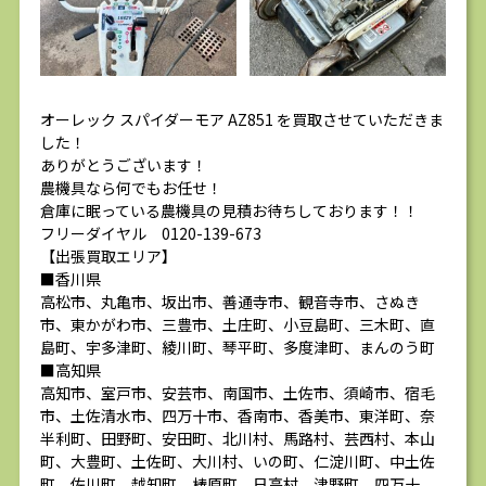
オーレック スパイダーモア AZ851 を買取させていただきま
した！
ありがとうございます！
農機具なら何でもお任せ！
倉庫に眠っている農機具の見積お待ちしております！！
フリーダイヤル 0120-139-673
【出張買取エリア】
■香川県
高松市、丸亀市、坂出市、善通寺市、観音寺市、さぬき
市、東かがわ市、三豊市、土庄町、小豆島町、三木町、直
島町、宇多津町、綾川町、琴平町、多度津町、まんのう町
■高知県
高知市、室戸市、安芸市、南国市、土佐市、須崎市、宿毛
市、土佐清水市、四万十市、香南市、香美市、東洋町、奈
半利町、田野町、安田町、北川村、馬路村、芸西村、本山
町、大豊町、土佐町、大川村、いの町、仁淀川町、中土佐
町、佐川町、越知町、梼原町、日高村、津野町、四万十