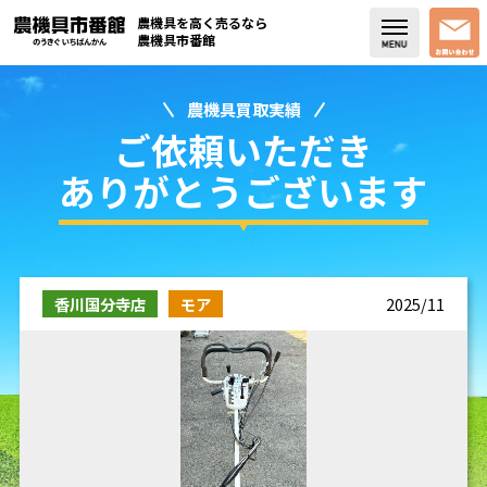
農機具を高く売るなら
農機具市番館
農機具買取実績
店舗紹介
ご依頼いただき
買取実績
ありがとうございます
コラム・スタッフブログ
取り扱い商品
香川国分寺店
モア
2025/11
販売中の農機具
よく頂く質問
お問い合わせ