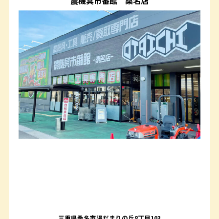
農機具市番館
桑名店
三重県桑名市陽だまりの丘8丁目103