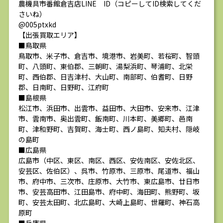
農機具市番館倉吉店LINE ID（コピーしてID検索してくだ
さいね）
@005ptxkd
【出張買取エリア】
■鳥取県
鳥取市、米子市、倉吉市、境港市、岩美町、若桜町、智頭
町、八頭町、東伯郡、三朝町、湯梨浜町、琴浦町、北栄
町、西伯郡、日吉津村、大山町、南部町、伯耆町、日野
郡、日南町、日野町、江府町
■島根県
松江市、浜田市、出雲市、益田市、大田市、安来市、江津
市、雲南市、奥出雲町、飯南町、川本町、美郷町、邑南
町、津和野町、吉賀町、海士町、西ノ島町、知夫村、隠岐
の島町
■広島県
広島市（中区、東区、南区、西区、安佐南区、安佐北区、
安芸区、佐伯区）、呉市、竹原市、三原市、尾道市、福山
市、府中市、三次市、庄原市、大竹市、東広島市、廿日市
市、安芸高田市、江田島市、府中町、海田町、熊野町、坂
町、安芸太田町、北広島町、大崎上島町、世羅町、神石高
原町