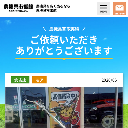
農機具を高く売るなら
農機具市番館
農機具買取実績
店舗紹介
ご依頼いただき
買取実績
ありがとうございます
コラム・スタッフブログ
取り扱い商品
倉吉店
モア
2026/05
販売中の農機具
よく頂く質問
お問い合わせ