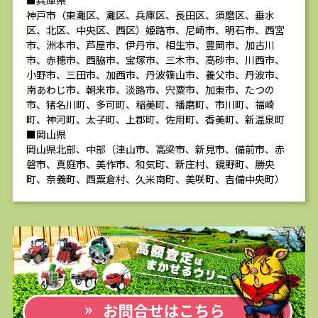
■兵庫県
神戸市（東灘区、灘区、兵庫区、長田区、須磨区、垂水
区、北区、中央区、西区）姫路市、尼崎市、明石市、西宮
市、洲本市、芦屋市、伊丹市、相生市、豊岡市、加古川
市、赤穂市、西脇市、宝塚市、三木市、高砂市、川西市、
小野市、三田市、加西市、丹波篠山市、養父市、丹波市、
南あわじ市、朝来市、淡路市、宍粟市、加東市、たつの
市、猪名川町、多可町、稲美町、播磨町、市川町、福崎
町、神河町、太子町、上郡町、佐用町、香美町、新温泉町
■岡山県
岡山県北部、中部（津山市、高梁市、新見市、備前市、赤
磐市、真庭市、美作市、和気町、新庄村、鏡野町、勝央
町、奈義町、西粟倉村、久米南町、美咲町、吉備中央町）