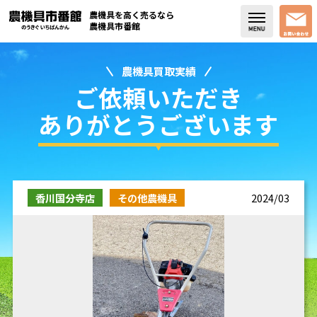
農機具を高く売るなら
農機具市番館
農機具買取実績
店舗紹介
ご依頼いただき
買取実績
ありがとうございます
コラム・スタッフブログ
取り扱い商品
香川国分寺店
その他農機具
2024/03
販売中の農機具
よく頂く質問
お問い合わせ