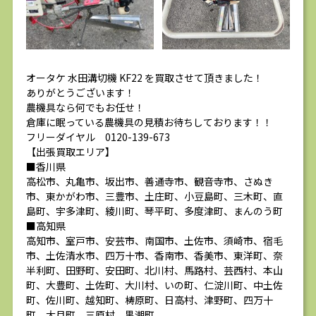
オータケ 水田溝切機 KF22 を買取させて頂きました！
ありがとうございます！
農機具なら何でもお任せ！
倉庫に眠っている農機具の見積お待ちしております！！
フリーダイヤル 0120-139-673
【出張買取エリア】
■香川県
高松市、丸亀市、坂出市、善通寺市、観音寺市、さぬき
市、東かがわ市、三豊市、土庄町、小豆島町、三木町、直
島町、宇多津町、綾川町、琴平町、多度津町、まんのう町
■高知県
高知市、室戸市、安芸市、南国市、土佐市、須崎市、宿毛
市、土佐清水市、四万十市、香南市、香美市、東洋町、奈
半利町、田野町、安田町、北川村、馬路村、芸西村、本山
町、大豊町、土佐町、大川村、いの町、仁淀川町、中土佐
町、佐川町、越知町、梼原町、日高村、津野町、四万十
町、大月町、三原村、黒潮町