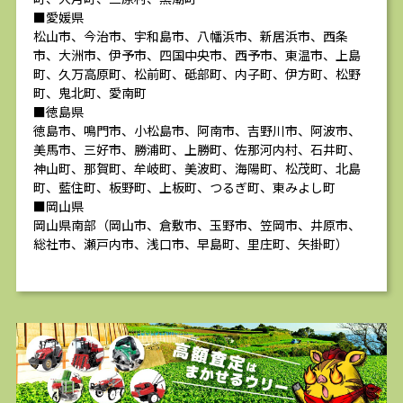
■愛媛県
松山市、今治市、宇和島市、八幡浜市、新居浜市、西条
市、大洲市、伊予市、四国中央市、西予市、東温市、上島
町、久万高原町、松前町、砥部町、内子町、伊方町、松野
町、鬼北町、愛南町
■徳島県
徳島市、鳴門市、小松島市、阿南市、吉野川市、阿波市、
美馬市、三好市、勝浦町、上勝町、佐那河内村、石井町、
神山町、那賀町、牟岐町、美波町、海陽町、松茂町、北島
町、藍住町、板野町、上板町、つるぎ町、東みよし町
■岡山県
岡山県南部（岡山市、倉敷市、玉野市、笠岡市、井原市、
総社市、瀬戸内市、浅口市、早島町、里庄町、矢掛町）