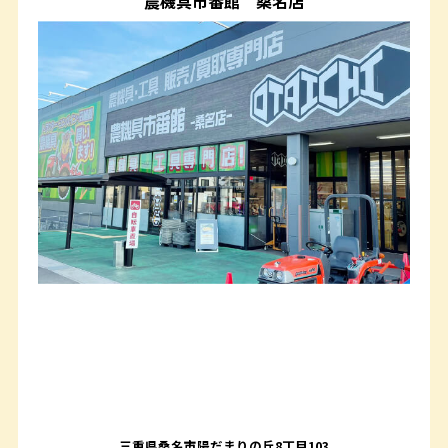
農機具市番館
桑名店
三重県桑名市陽だまりの丘8丁目103