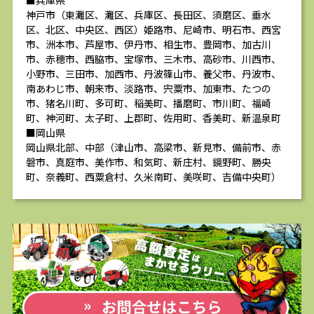
■兵庫県
神戸市（東灘区、灘区、兵庫区、長田区、須磨区、垂水
区、北区、中央区、西区）姫路市、尼崎市、明石市、西宮
市、洲本市、芦屋市、伊丹市、相生市、豊岡市、加古川
市、赤穂市、西脇市、宝塚市、三木市、高砂市、川西市、
小野市、三田市、加西市、丹波篠山市、養父市、丹波市、
南あわじ市、朝来市、淡路市、宍粟市、加東市、たつの
市、猪名川町、多可町、稲美町、播磨町、市川町、福崎
町、神河町、太子町、上郡町、佐用町、香美町、新温泉町
■岡山県
岡山県北部、中部（津山市、高梁市、新見市、備前市、赤
磐市、真庭市、美作市、和気町、新庄村、鏡野町、勝央
町、奈義町、西粟倉村、久米南町、美咲町、吉備中央町）