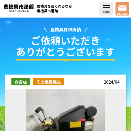
農機具を高く売るなら
農機具市番館
農機具買取実績
店舗紹介
ご依頼いただき
買取実績
ありがとうございます
コラム・スタッフブログ
取り扱い商品
倉吉店
その他農機具
2024/04
販売中の農機具
よく頂く質問
お問い合わせ