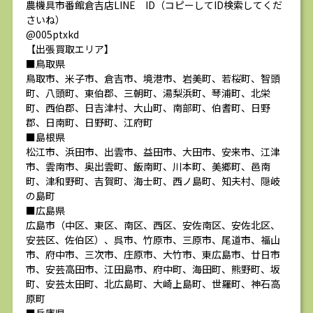
農機具市番館倉吉店LINE ID（コピーしてID検索してくだ
さいね）
@005ptxkd
【出張買取エリア】
■鳥取県
鳥取市、米子市、倉吉市、境港市、岩美町、若桜町、智頭
町、八頭町、東伯郡、三朝町、湯梨浜町、琴浦町、北栄
町、西伯郡、日吉津村、大山町、南部町、伯耆町、日野
郡、日南町、日野町、江府町
■島根県
松江市、浜田市、出雲市、益田市、大田市、安来市、江津
市、雲南市、奥出雲町、飯南町、川本町、美郷町、邑南
町、津和野町、吉賀町、海士町、西ノ島町、知夫村、隠岐
の島町
■広島県
広島市（中区、東区、南区、西区、安佐南区、安佐北区、
安芸区、佐伯区）、呉市、竹原市、三原市、尾道市、福山
市、府中市、三次市、庄原市、大竹市、東広島市、廿日市
市、安芸高田市、江田島市、府中町、海田町、熊野町、坂
町、安芸太田町、北広島町、大崎上島町、世羅町、神石高
原町