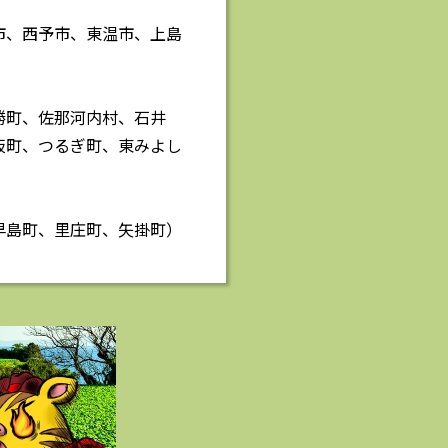
市、西予市、東温市、上島
勝町、佐那河内村、石井
板町、つるぎ町、東みよし
早島町、里庄町、矢掛町）