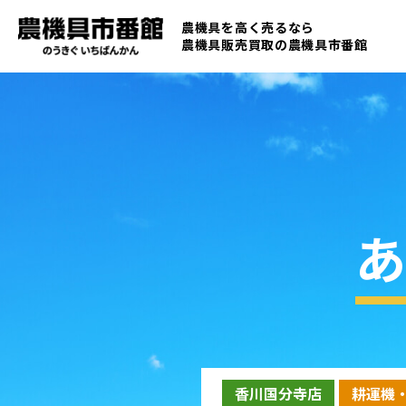
農機具を高く売るなら
農機具販売買取の
農機具市番館
あ
香川国分寺店
耕運機