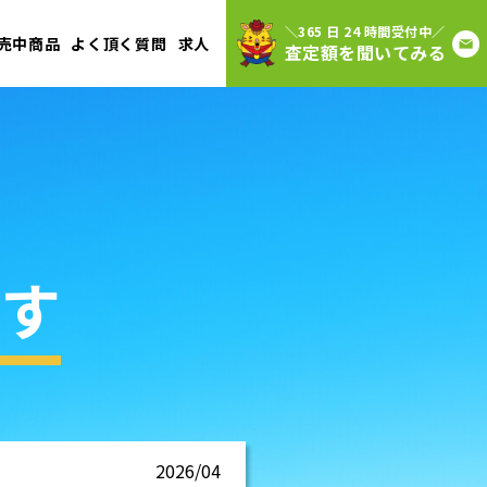
＼365 日 24 時間受付中／
売中商品
よく頂く質問
求人
査定額を聞いてみる
す
2026/04