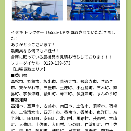
イセキ トラクター TGS25-UP を買取させていただきまし
た！
ありがとうございます！
農機具なら何でもお任せ！
倉庫に眠っている農機具の見積お待ちしております！！
フリーダイヤル 0120-139-673
【出張買取エリア】
■香川県
高松市、丸亀市、坂出市、善通寺市、観音寺市、さぬき
市、東かがわ市、三豊市、土庄町、小豆島町、三木町、直
島町、宇多津町、綾川町、琴平町、多度津町、まんのう町
■高知県
高知市、室戸市、安芸市、南国市、土佐市、須崎市、宿毛
市、土佐清水市、四万十市、香南市、香美市、東洋町、奈
半利町、田野町、安田町、北川村、馬路村、芸西村、本山
町、大豊町、土佐町、大川村、いの町、仁淀川町、中土佐
町、佐川町、越知町、梼原町、日高村、津野町、四万十