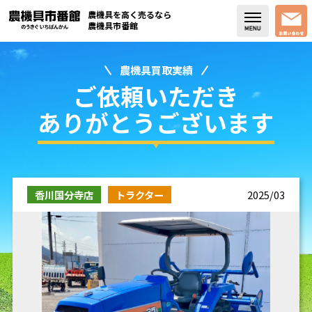
農機具を高く売るなら
農機具市番館
農機具買取実績
店舗紹介
ご依頼いただき
買取実績
ありがとうございます
コラム・スタッフブログ
取り扱い商品
香川国分寺店
トラクター
2025/03
販売中の農機具
よく頂く質問
お問い合わせ