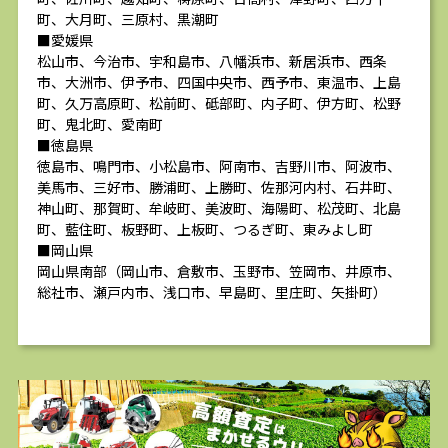
町、大月町、三原村、黒潮町
■愛媛県
松山市、今治市、宇和島市、八幡浜市、新居浜市、西条
市、大洲市、伊予市、四国中央市、西予市、東温市、上島
町、久万高原町、松前町、砥部町、内子町、伊方町、松野
町、鬼北町、愛南町
■徳島県
徳島市、鳴門市、小松島市、阿南市、吉野川市、阿波市、
美馬市、三好市、勝浦町、上勝町、佐那河内村、石井町、
神山町、那賀町、牟岐町、美波町、海陽町、松茂町、北島
町、藍住町、板野町、上板町、つるぎ町、東みよし町
■岡山県
岡山県南部（岡山市、倉敷市、玉野市、笠岡市、井原市、
総社市、瀬戸内市、浅口市、早島町、里庄町、矢掛町）