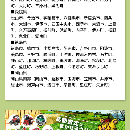
町、大月町、三原村、黒潮町
■愛媛県
松山市、今治市、宇和島市、八幡浜市、新居浜市、西条
市、大洲市、伊予市、四国中央市、西予市、東温市、上島
町、久万高原町、松前町、砥部町、内子町、伊方町、松野
町、鬼北町、愛南町
■徳島県
徳島市、鳴門市、小松島市、阿南市、吉野川市、阿波市、
美馬市、三好市、勝浦町、上勝町、佐那河内村、石井町、
神山町、那賀町、牟岐町、美波町、海陽町、松茂町、北島
町、藍住町、板野町、上板町、つるぎ町、東みよし町
■岡山県
岡山県南部（岡山市、倉敷市、玉野市、笠岡市、井原市、
総社市、瀬戸内市、浅口市、早島町、里庄町、矢掛町）