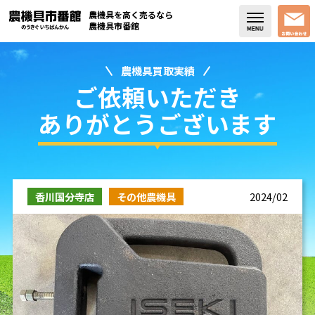
農機具を高く売るなら
農機具市番館
農機具買取実績
店舗紹介
ご依頼いただき
買取実績
ありがとうございます
コラム・スタッフブログ
取り扱い商品
香川国分寺店
その他農機具
2024/02
販売中の農機具
よく頂く質問
お問い合わせ