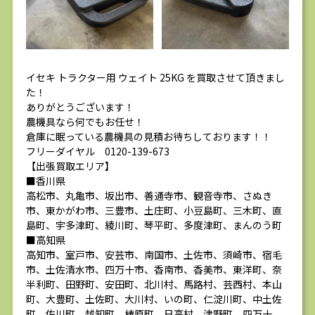
イセキ トラクター用 ウェイト 25KG を買取させて頂きまし
た！
ありがとうございます！
農機具なら何でもお任せ！
倉庫に眠っている農機具の見積お待ちしております！！
フリーダイヤル 0120-139-673
【出張買取エリア】
■香川県
高松市、丸亀市、坂出市、善通寺市、観音寺市、さぬき
市、東かがわ市、三豊市、土庄町、小豆島町、三木町、直
島町、宇多津町、綾川町、琴平町、多度津町、まんのう町
■高知県
高知市、室戸市、安芸市、南国市、土佐市、須崎市、宿毛
市、土佐清水市、四万十市、香南市、香美市、東洋町、奈
半利町、田野町、安田町、北川村、馬路村、芸西村、本山
町、大豊町、土佐町、大川村、いの町、仁淀川町、中土佐
町、佐川町、越知町、梼原町、日高村、津野町、四万十