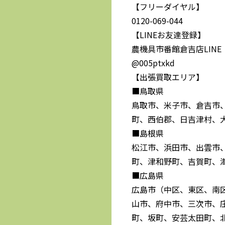
【フリーダイヤル】
0120-069-044
【LINEお友達登録】
農機具市番館倉吉店LINE
@005ptxkd
【出張買取エリア】
■鳥取県
鳥取市、米子市、倉吉市
町、西伯郡、日吉津村、
■島根県
松江市、浜田市、出雲市
町、津和野町、吉賀町、
■広島県
広島市（中区、東区、南
山市、府中市、三次市、
町、坂町、安芸太田町、