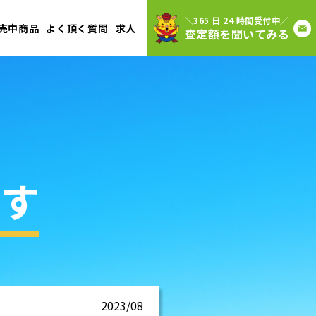
＼365 日 24 時間受付中／
売中商品
よく頂く質問
求人
査定額を聞いてみる
す
2023/08