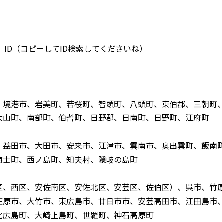
 ID（コピーしてID検索してくださいね）
、境港市、岩美町、若桜町、智頭町、八頭町、東伯郡、三朝町
大山町、南部町、伯耆町、日野郡、日南町、日野町、江府町
、益田市、大田市、安来市、江津市、雲南市、奥出雲町、飯南
海士町、西ノ島町、知夫村、隠岐の島町
区、西区、安佐南区、安佐北区、安芸区、佐伯区）、呉市、竹
庄原市、大竹市、東広島市、廿日市市、安芸高田市、江田島市
北広島町、大崎上島町、世羅町、神石高原町