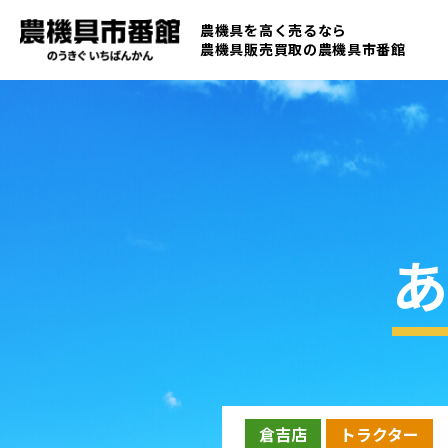
農機具を高く売るなら
農機具販売買取の
農機具市番館
あ
倉吉店
トラクター