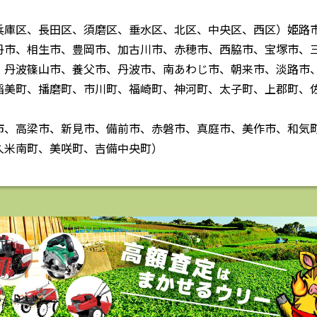
兵庫区、長田区、須磨区、垂水区、北区、中央区、西区）姫路
丹市、相生市、豊岡市、加古川市、赤穂市、西脇市、宝塚市、
、丹波篠山市、養父市、丹波市、南あわじ市、朝来市、淡路市
稲美町、播磨町、市川町、福崎町、神河町、太子町、上郡町、
市、高梁市、新見市、備前市、赤磐市、真庭市、美作市、和気
久米南町、美咲町、吉備中央町）