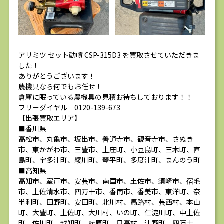
アリミツ セット動噴 CSP-315D3 を買取させていただきま
した！
ありがとうございます！
農機具なら何でもお任せ！
倉庫に眠っている農機具の見積お待ちしております！！
フリーダイヤル 0120-139-673
【出張買取エリア】
■香川県
高松市、丸亀市、坂出市、善通寺市、観音寺市、さぬき
市、東かがわ市、三豊市、土庄町、小豆島町、三木町、直
島町、宇多津町、綾川町、琴平町、多度津町、まんのう町
■高知県
高知市、室戸市、安芸市、南国市、土佐市、須崎市、宿毛
市、土佐清水市、四万十市、香南市、香美市、東洋町、奈
半利町、田野町、安田町、北川村、馬路村、芸西村、本山
町、大豊町、土佐町、大川村、いの町、仁淀川町、中土佐
町、佐川町、越知町、梼原町、日高村、津野町、四万十