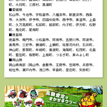
町、大月町、三原村、黒潮町
■愛媛県
松山市、今治市、宇和島市、八幡浜市、新居浜市、西条
市、大洲市、伊予市、四国中央市、西予市、東温市、上島
町、久万高原町、松前町、砥部町、内子町、伊方町、松野
町、鬼北町、愛南町
■徳島県
徳島市、鳴門市、小松島市、阿南市、吉野川市、阿波市、
美馬市、三好市、勝浦町、上勝町、佐那河内村、石井町、
神山町、那賀町、牟岐町、美波町、海陽町、松茂町、北島
町、藍住町、板野町、上板町、つるぎ町、東みよし町
■岡山県
岡山県南部（岡山市、倉敷市、玉野市、笠岡市、井原市、
総社市、瀬戸内市、浅口市、早島町、里庄町、矢掛町）