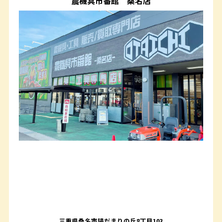
農機具市番館
桑名店
三重県桑名市陽だまりの丘8丁目103