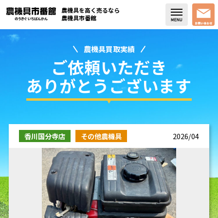
農機具を高く売るなら
農機具市番館
農機具買取実績
店舗紹介
ご依頼いただき
買取実績
ありがとうございます
コラム・スタッフブログ
取り扱い商品
香川国分寺店
その他農機具
2026/04
販売中の農機具
よく頂く質問
お問い合わせ