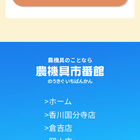
農機具のことなら
>ホーム
>香川国分寺店
>倉吉店