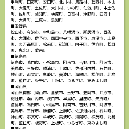
半利町、田野町、安田町、北川村、馬路村、芸西村、本山
町、大豊町、土佐町、大川村、いの町、仁淀川町、中土佐
町、佐川町、越知町、梼原町、日高村、津野町、四万十
町、大月町、三原村、黒潮町
■愛媛県
松山市、今治市、宇和島市、八幡浜市、新居浜市、西条
市、大洲市、伊予市、四国中央市、西予市、東温市、上島
町、久万高原町、松前町、砥部町、内子町、伊方町、松野
町、鬼北町、愛南町
■徳島県
徳島市、鳴門市、小松島市、阿南市、吉野川市、阿波市、
美馬市、三好市、勝浦町、上勝町、佐那河内村、石井町、
神山町、那賀町、牟岐町、美波町、海陽町、松茂町、北島
町、藍住町、板野町、上板町、つるぎ町、東みよし町
■岡山県
岡山県南部（岡山市、倉敷市、玉野市、笠岡市、井原市、
総社市、瀬戸内市、浅口市、早島町、里庄町、矢掛町）
徳島市、鳴門市、小松島市、阿南市、吉野川市、阿波市、
美馬市、三好市、勝浦町、上勝町、佐那河内村、石井町、
神山町、那賀町、牟岐町、美波町、海陽町、松茂町、北島
町、藍住町、板野町、上板町、つるぎ町、東みよし町
■岡山県