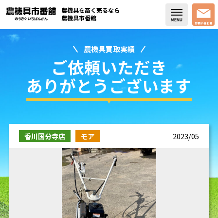
農機具を高く売るなら
農機具市番館
農機具買取実績
店舗紹介
ご依頼いただき
買取実績
ありがとうございます
コラム・スタッフブログ
取り扱い商品
香川国分寺店
モア
2023/05
販売中の農機具
よく頂く質問
お問い合わせ