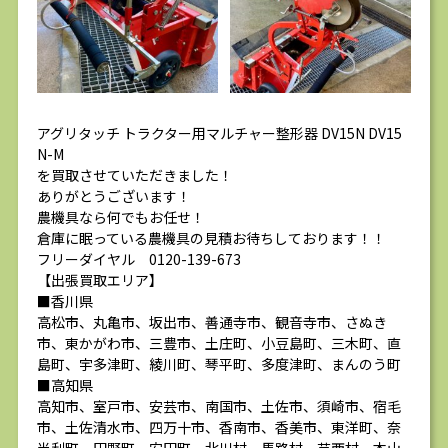
アグリタッチ トラクター用マルチャー整形器 DV15N DV15
N-M
を買取させていただきました！
ありがとうございます！
農機具なら何でもお任せ！
倉庫に眠っている農機具の見積お待ちしております！！
フリーダイヤル 0120-139-673
【出張買取エリア】
■香川県
高松市、丸亀市、坂出市、善通寺市、観音寺市、さぬき
市、東かがわ市、三豊市、土庄町、小豆島町、三木町、直
島町、宇多津町、綾川町、琴平町、多度津町、まんのう町
■高知県
高知市、室戸市、安芸市、南国市、土佐市、須崎市、宿毛
市、土佐清水市、四万十市、香南市、香美市、東洋町、奈