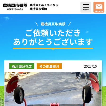
農機具を高く売るなら
農機具市番館
農機具買取実績
店舗紹介
ご依頼いただき
買取実績
ありがとうございます
コラム・スタッフブログ
取り扱い商品
香川国分寺店
その他農機具
2025/10
販売中の農機具
よく頂く質問
お問い合わせ