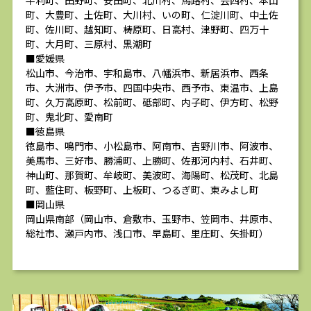
半利町、田野町、安田町、北川村、馬路村、芸西村、本山
町、大豊町、土佐町、大川村、いの町、仁淀川町、中土佐
町、佐川町、越知町、梼原町、日高村、津野町、四万十
町、大月町、三原村、黒潮町
■愛媛県
松山市、今治市、宇和島市、八幡浜市、新居浜市、西条
市、大洲市、伊予市、四国中央市、西予市、東温市、上島
町、久万高原町、松前町、砥部町、内子町、伊方町、松野
町、鬼北町、愛南町
■徳島県
徳島市、鳴門市、小松島市、阿南市、吉野川市、阿波市、
美馬市、三好市、勝浦町、上勝町、佐那河内村、石井町、
神山町、那賀町、牟岐町、美波町、海陽町、松茂町、北島
町、藍住町、板野町、上板町、つるぎ町、東みよし町
■岡山県
岡山県南部（岡山市、倉敷市、玉野市、笠岡市、井原市、
総社市、瀬戸内市、浅口市、早島町、里庄町、矢掛町）