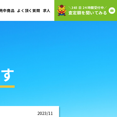
＼365 日 24 時間受付中／
売中商品
よく頂く質問
求人
査定額を聞いてみる
す
2023/11