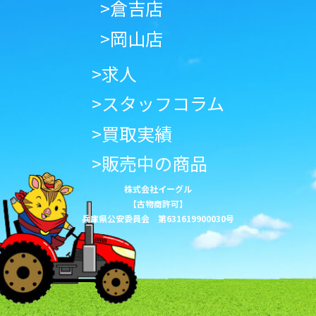
>倉吉店
>岡山店
>求人
>スタッフコラム
>買取実績
>販売中の商品
株式会社イーグル
【古物商許可】
兵庫県公安委員会 第631619900030号