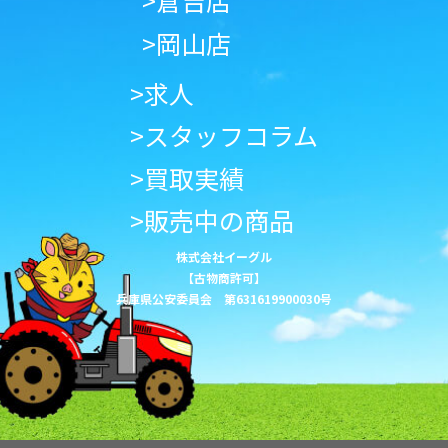
>倉吉店
>岡山店
>求人
>スタッフコラム
>買取実績
>販売中の商品
株式会社イーグル
【古物商許可】
兵庫県公安委員会 第631619900030号