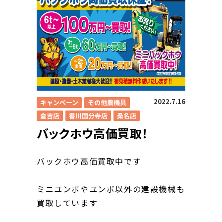
求人
2022.7.16
キャンペーン
その他農機具
倉吉店
香川国分寺店
桑名店
バックホウ高価買取！
バックホウ高価買取中です
ミニユンボやユンボ以外の建設機械も
買取しています